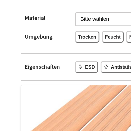
Material
Umgebung
Trocken
Feucht
Eigenschaften
ESD
Antistati