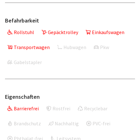
Befahrbarkeit
Rollstuhl
Gepäcktrolley
Einkaufswagen
Transportwagen
Hubwagen
Pkw
Gabelstapler
Eigenschaften
Barrierefrei
Rostfrei
Recyclebar
Brandschutz
Nachhaltig
PVC-frei
Phthalat-frei
Leitsystem