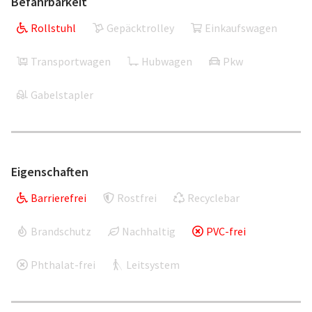
Befahrbarkeit
Rollstuhl
Gepäcktrolley
Einkaufswagen
Transportwagen
Hubwagen
Pkw
Gabelstapler
Eigenschaften
Barrierefrei
Rostfrei
Recyclebar
Brandschutz
Nachhaltig
PVC-frei
Phthalat-frei
Leitsystem