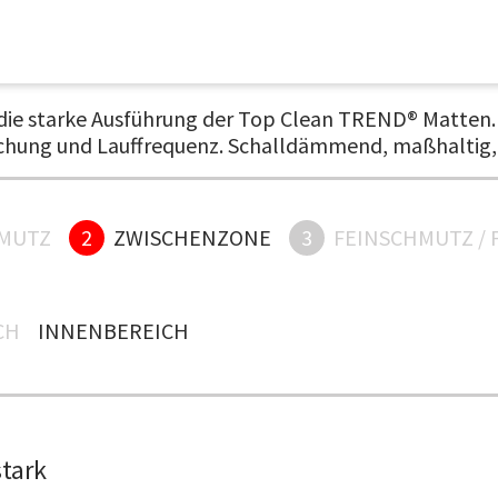
 die starke Ausführung der Top Clean TREND® Matten. 
hung und Lauffrequenz. Schalldämmend, maßhaltig, au
MUTZ
2
ZWISCHENZONE
3
FEINSCHMUTZ / 
H
INNENBEREICH
stark