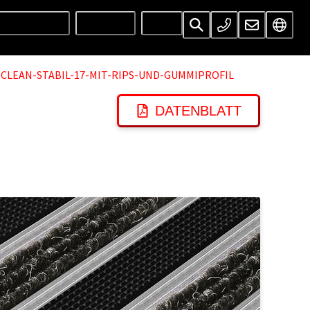
UNTERNEHMEN
SERVICES
INFOS
CLEAN-STABIL-17-MIT-RIPS-UND-GUMMIPROFIL
DATENBLATT