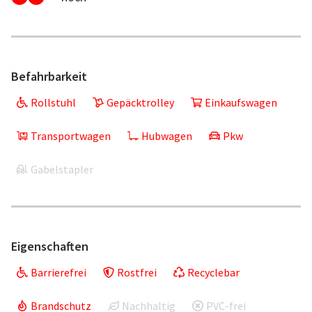
Befahrbarkeit
Rollstuhl
Gepäcktrolley
Einkaufswagen
Transportwagen
Hubwagen
Pkw
Gabelstapler
Eigenschaften
Barrierefrei
Rostfrei
Recyclebar
Brandschutz
Nachhaltig
PVC-frei