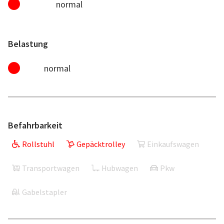
normal
Belastung
normal
Befahrbarkeit
Rollstuhl
Gepäcktrolley
Einkaufswagen
Transportwagen
Hubwagen
Pkw
Gabelstapler