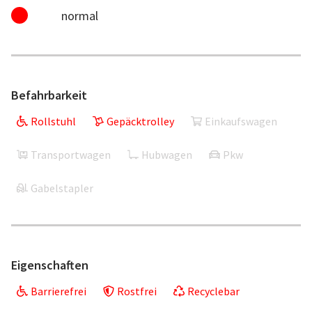
normal
Befahrbarkeit
Rollstuhl
Gepäcktrolley
Einkaufswagen
Transportwagen
Hubwagen
Pkw
Gabelstapler
Eigenschaften
Barrierefrei
Rostfrei
Recyclebar