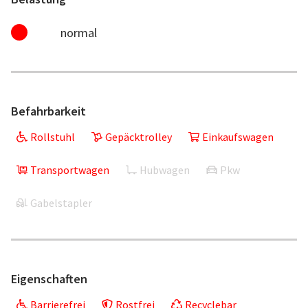
normal
Befahrbarkeit
Rollstuhl
Gepäcktrolley
Einkaufswagen
Transportwagen
Hubwagen
Pkw
Gabelstapler
Eigenschaften
Barrierefrei
Rostfrei
Recyclebar