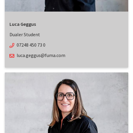
Luca Geggus
Dualer Student
07248 450 73 0
luca.geggus@fuma.com