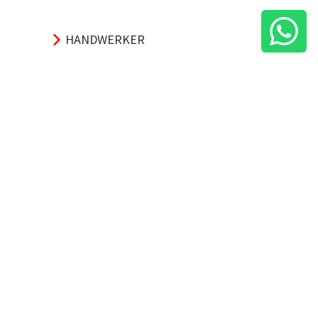
HANDWERKER
PRIVATKUNDEN
PRODUKTE
UNTERNEHMEN
SERVICES
INFOS